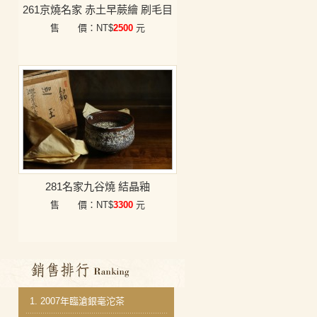
261京燒名家 赤土早蕨繪 刷毛目
售 價：NT$
2500
元
281名家九谷燒 結晶釉
售 價：NT$
3300
元
銷售排行
1.
2007年臨滄銀毫沱茶