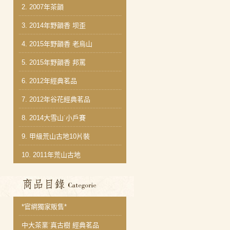
2.
2007年茶韻
3.
2014年野韻香 坝歪
4.
2015年野韻香 老烏山
5.
2015年野韻香 邦罵
6.
2012年經典茗品
7.
2012年谷花經典茗品
8.
2014大雪山˙小戶賽
9.
甲級荒山古地10片裝
10.
2011年荒山古地
商品分類目錄
*官網獨家販售*
中大茶業˙真古樹 經典茗品