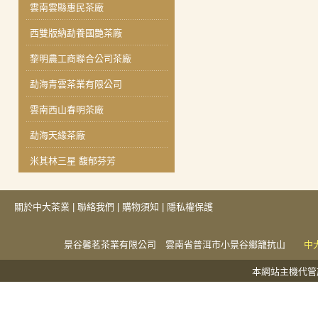
雲南雲縣惠民茶廠
西雙版納勐養國艷茶廠
黎明農工商聯合公司茶廠
勐海青雲茶業有限公司
雲南西山春明茶廠
勐海天緣茶廠
米其林三星 馥郁芬芳
關於中大茶業
|
聯絡我們
|
購物須知
|
隱私權保護
景谷馨茗茶業有限公司 雲南省普洱市小景谷鄉籠抗山
中
本網站主機代管於捕夢