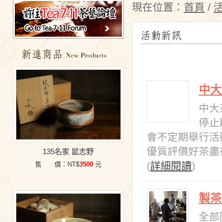
現在位置：
首頁
/
特價商品
中大
中大
停止
會不定期舉行活
優質評價好茶盡
135名家 鼠志野
(
詳細閱讀
)
售 價：NT$
3500
元
製茶
全部圖片