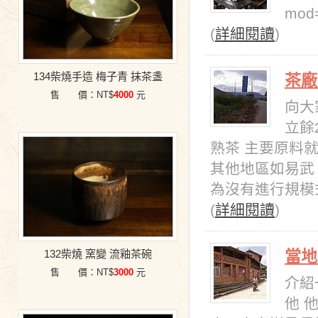
mod
(
詳細閱讀
)
134柴燒手造 梅子青 抹茶盞
茶廠
售 價：NT$
4000
元
向大
立餘
熟茶 主要原料就
其他地區如易武 
為沒有進行規模式
(
詳細閱讀
)
當地
132柴燒 窯變 流釉茶碗
售 價：NT$
3000
元
介紹
他 