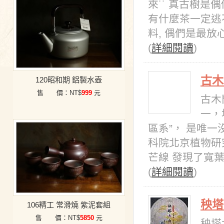
來˙˙ 真古樹是
有什麼茶一定逃
料, 偶們是最放心不過
(
詳細閱讀
)
古木
120昭和期 鋁製水壺
售 價：NT$
999
元
古木
一，
區系”， 是唯
科院北京植物研
芒線 發現了寬
(
詳細閱讀
)
秧塔
106精工 常滑燒 紫泥套組
售 價：NT$
5850
元
秧塔