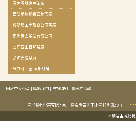
雲南雲縣惠民茶廠
西雙版納勐養國艷茶廠
黎明農工商聯合公司茶廠
勐海青雲茶業有限公司
雲南西山春明茶廠
勐海天緣茶廠
米其林三星 馥郁芬芳
關於中大茶業
|
聯絡我們
|
購物須知
|
隱私權保護
景谷馨茗茶業有限公司 雲南省普洱市小景谷鄉籠抗山
中
本網站主機代管於捕夢