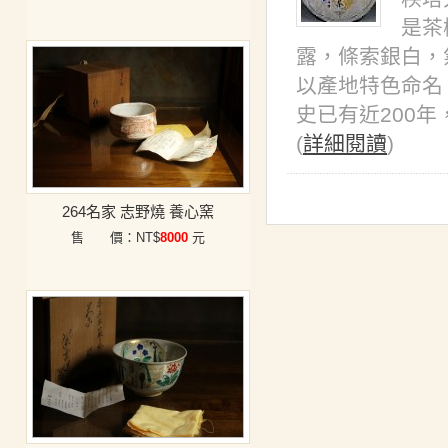
是茶
露，條索銀白，
以產地特色命名
史已有近200年
(
詳細閱讀
)
264名家 志野燒 養心窯
售 價：NT$
8000
元