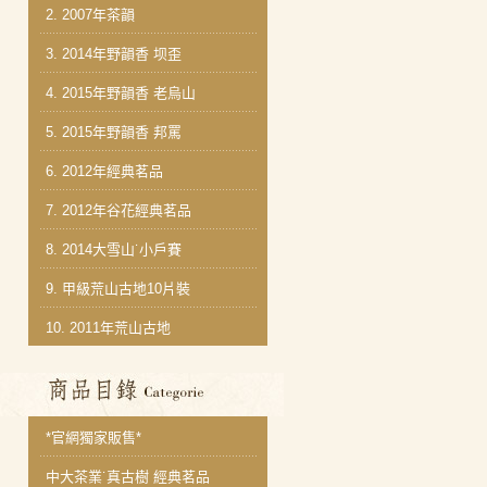
2.
2007年茶韻
3.
2014年野韻香 坝歪
4.
2015年野韻香 老烏山
5.
2015年野韻香 邦罵
6.
2012年經典茗品
7.
2012年谷花經典茗品
8.
2014大雪山˙小戶賽
9.
甲級荒山古地10片裝
10.
2011年荒山古地
商品分類目錄
*官網獨家販售*
中大茶業˙真古樹 經典茗品