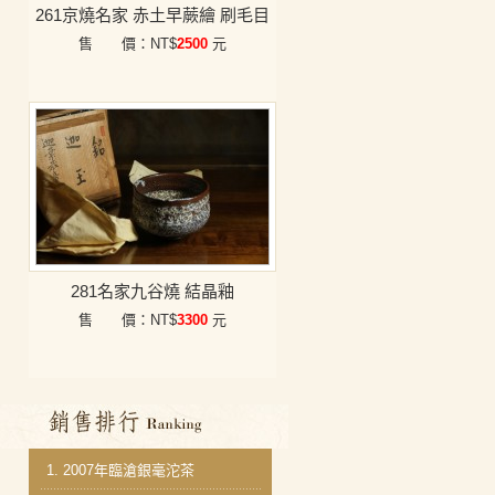
261京燒名家 赤土早蕨繪 刷毛目
售 價：NT$
2500
元
281名家九谷燒 結晶釉
售 價：NT$
3300
元
銷售排行
1.
2007年臨滄銀毫沱茶