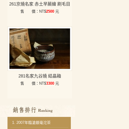
261京燒名家 赤土早蕨繪 刷毛目
售 價：NT$
2500
元
281名家九谷燒 結晶釉
售 價：NT$
3300
元
銷售排行
1.
2007年臨滄銀毫沱茶