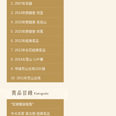
2.
2007年茶韻
3.
2014年野韻香 坝歪
4.
2015年野韻香 老烏山
5.
2015年野韻香 邦罵
6.
2012年經典茗品
7.
2012年谷花經典茗品
8.
2014大雪山˙小戶賽
9.
甲級荒山古地10片裝
10.
2011年荒山古地
商品分類目錄
*官網獨家販售*
中大茶業˙真古樹 經典茗品