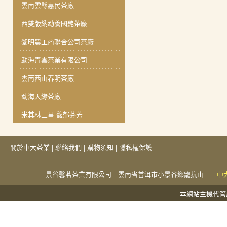
雲南雲縣惠民茶廠
西雙版納勐養國艷茶廠
黎明農工商聯合公司茶廠
勐海青雲茶業有限公司
雲南西山春明茶廠
勐海天緣茶廠
米其林三星 馥郁芬芳
關於中大茶業
|
聯絡我們
|
購物須知
|
隱私權保護
景谷馨茗茶業有限公司 雲南省普洱市小景谷鄉籠抗山
中
本網站主機代管於捕夢