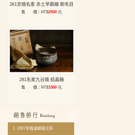
261京燒名家 赤土早蕨繪 刷毛目
售 價：NT$
2500
元
281名家九谷燒 結晶釉
售 價：NT$
3300
元
銷售排行
1.
2007年臨滄銀毫沱茶