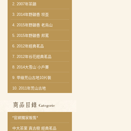
2.
2007年茶韻
3.
2014年野韻香 坝歪
4.
2015年野韻香 老烏山
5.
2015年野韻香 邦罵
6.
2012年經典茗品
7.
2012年谷花經典茗品
8.
2014大雪山˙小戶賽
9.
甲級荒山古地10片裝
10.
2011年荒山古地
商品分類目錄
*官網獨家販售*
中大茶業˙真古樹 經典茗品