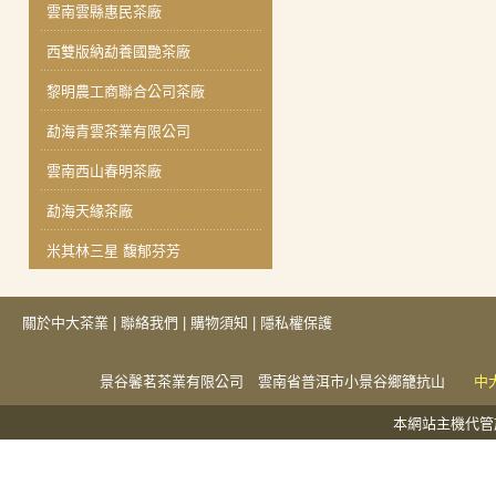
雲南雲縣惠民茶廠
西雙版納勐養國艷茶廠
黎明農工商聯合公司茶廠
勐海青雲茶業有限公司
雲南西山春明茶廠
勐海天緣茶廠
米其林三星 馥郁芬芳
關於中大茶業
|
聯絡我們
|
購物須知
|
隱私權保護
景谷馨茗茶業有限公司 雲南省普洱市小景谷鄉籠抗山
中
本網站主機代管於捕夢