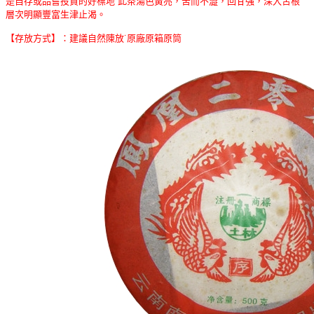
是自存或品嘗投資的好標地˙此茶湯色黃亮，苦而不澀，回甘強，深入舌根
層次明顯豐富生津止渴。
【存放方式】：建議自然陳放˙原廠原箱原筒