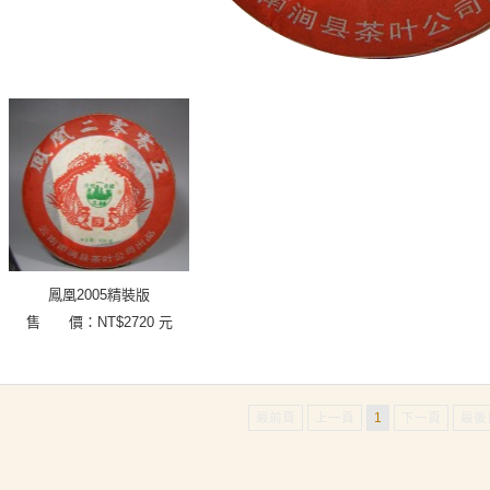
鳳凰2005精裝版
售 價：NT$
2720
元
最前頁
上一頁
1
下一頁
最後