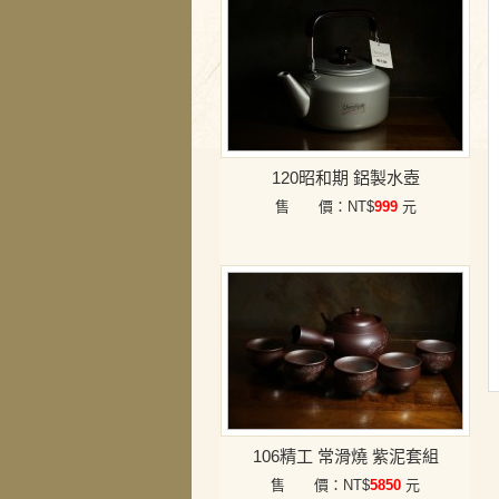
120昭和期 鋁製水壺
售 價：NT$
999
元
106精工 常滑燒 紫泥套組
售 價：NT$
5850
元