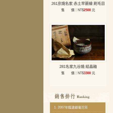
261京燒名家 赤土早蕨繪 刷毛目
售 價：NT$
2500
元
281名家九谷燒 結晶釉
售 價：NT$
3300
元
銷售排行
1.
2007年臨滄銀毫沱茶