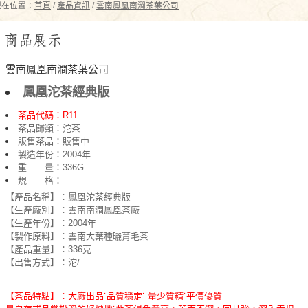
現在位置：
首頁
/
產品資訊
/
雲南鳳凰南澗茶葉公司
雲南鳳凰南澗茶葉公司
鳳凰沱茶經典版
茶品代碼：R11
茶品歸類：沱茶
販售茶品：販售中
製造年份：2004年
重 量：336G
規 格：
【產品名稱】：鳳凰沱茶經典版
【生產廠別】：雲南南澗鳳凰茶廠
【生產年份】：2004年
【製作原料】：雲南大葉種曬菁毛茶
【產品重量】：336克
【出售方式】：沱/
【茶品特點】：大廠出品˙品質穩定˙ 量少質精˙平價優質