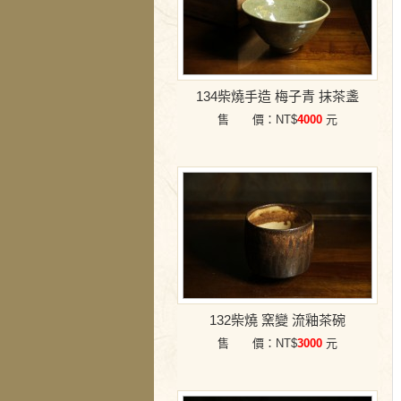
134柴燒手造 梅子青 抹茶盞
售 價：NT$
4000
元
132柴燒 窯變 流釉茶碗
售 價：NT$
3000
元