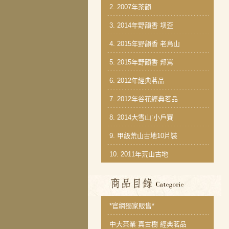
2.
2007年茶韻
3.
2014年野韻香 坝歪
4.
2015年野韻香 老烏山
5.
2015年野韻香 邦罵
6.
2012年經典茗品
7.
2012年谷花經典茗品
8.
2014大雪山˙小戶賽
9.
甲級荒山古地10片裝
10.
2011年荒山古地
商品分類目錄
*官網獨家販售*
中大茶業˙真古樹 經典茗品