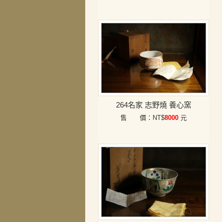
264名家 志野燒 養心窯
售 價：NT$
8000
元