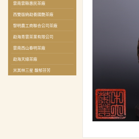
雲南雲縣惠民茶廠
西雙版納勐養國艷茶廠
黎明農工商聯合公司茶廠
勐海青雲茶業有限公司
雲南西山春明茶廠
勐海天緣茶廠
米其林三星 馥郁芬芳