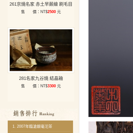
261京燒名家 赤土早蕨繪 刷毛目
售 價：NT$
2500
元
281名家九谷燒 結晶釉
售 價：NT$
3300
元
銷售排行
1.
2007年臨滄銀毫沱茶