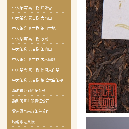
中大茶業˙真古樹 野韻香
中大茶業˙真古樹 大雪山
中大茶業˙真古樹 荒山古地
中大茶業˙真古樹 冰島
中大茶業˙真古樹 苦竹山
中大茶業˙真古樹 古木蘭磚
中大茶業˙真古樹 秧塔大白茶
中大茶業˙真古樹 秧塔大白茶磚
勐海省公司茗茶系列
勐海班章有限責任公司
雲南鳳凰南澗茶葉公司
臨滄銀毫茶廠