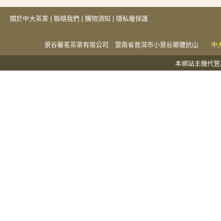
關於中大茶業
|
聯絡我們
|
購物須知
|
隱私權保護
景谷馨茗茶業有限公司 雲南省普洱市小景谷鄉籠抗山
中
本網站主機代管於捕夢