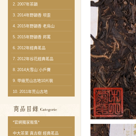
2.
2007年茶韻
3.
2014年野韻香 坝歪
4.
2015年野韻香 老烏山
5.
2015年野韻香 邦罵
6.
2012年經典茗品
7.
2012年谷花經典茗品
8.
2014大雪山˙小戶賽
9.
甲級荒山古地10片裝
10.
2011年荒山古地
商品分類目錄
*官網獨家販售*
中大茶業˙真古樹 經典茗品