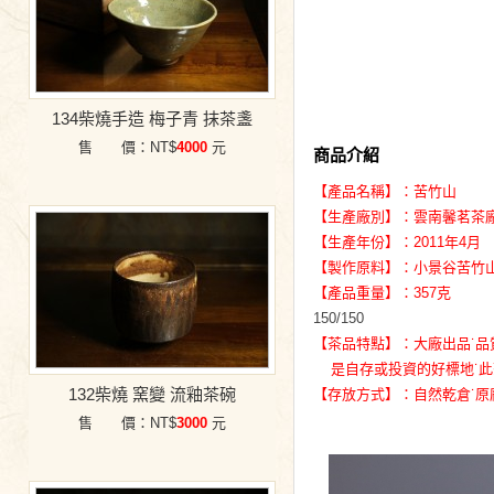
134柴燒手造 梅子青 抹茶盞
售 價：NT$
4000
元
商品介紹
【產品名稱】：苦竹山
【生產廠別】：雲南馨茗茶
【生產年份】：2011年4月
【製作原料】：小景谷苦竹
【產品重量】：357克
150/150
【茶品特點】：大廠出品˙品
是自存或投資的好標地˙此
132柴燒 窯變 流釉茶碗
【存放方式】：自然乾倉˙原
售 價：NT$
3000
元