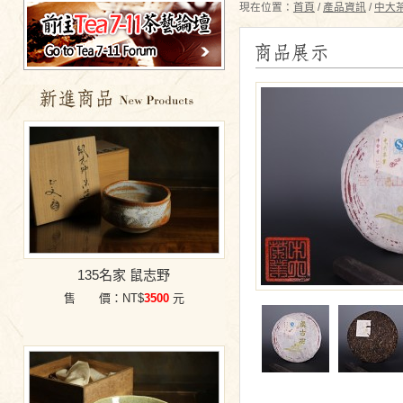
現在位置：
首頁
/
產品資訊
/
中大茶
特價商品
135名家 鼠志野
售 價：NT$
3500
元