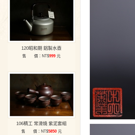
120昭和期 鋁製水壺
售 價：NT$
999
元
106精工 常滑燒 紫泥套組
售 價：NT$
5850
元