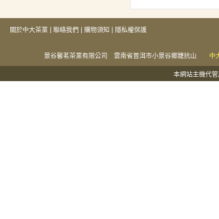
關於中大茶業
|
聯絡我們
|
購物須知
|
隱私權保護
景谷馨茗茶業有限公司 雲南省普洱市小景谷鄉籠抗山
中
本網站主機代管於捕夢