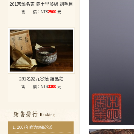
261京燒名家 赤土早蕨繪 刷毛目
售 價：NT$
2500
元
281名家九谷燒 結晶釉
售 價：NT$
3300
元
銷售排行
1.
2007年臨滄銀毫沱茶