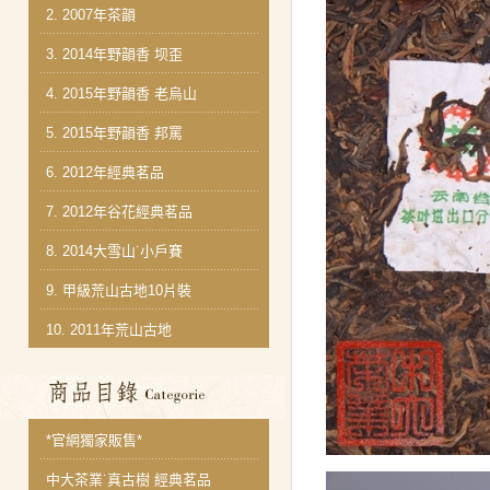
2.
2007年茶韻
3.
2014年野韻香 坝歪
4.
2015年野韻香 老烏山
5.
2015年野韻香 邦罵
6.
2012年經典茗品
7.
2012年谷花經典茗品
8.
2014大雪山˙小戶賽
9.
甲級荒山古地10片裝
10.
2011年荒山古地
商品分類目錄
*官網獨家販售*
中大茶業˙真古樹 經典茗品