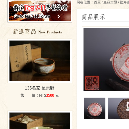
現在位置：
首頁
/
產品資訊
/
勐海
特價商品
135名家 鼠志野
售 價：NT$
3500
元