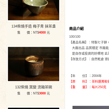
134柴燒手造 梅子青 抹茶盞
商品介紹
售 價：NT$
4000
元
100/100
【產品名稱】：特製七子餅 
大廠出品˙品質穩定˙市廠
是自存或投資的好標地˙此
【存放方式】：自然乾倉˙原
【年 份】：2004年
【原 料】：茶料選菁較
132柴燒 窯變 流釉茶碗
【重 量】：每片250克
售 價：NT$
3000
元