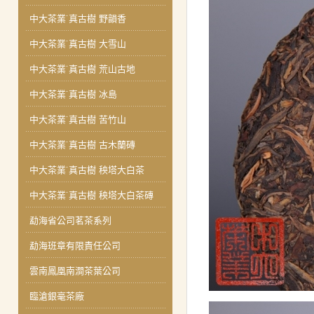
中大茶業˙真古樹 野韻香
中大茶業˙真古樹 大雪山
中大茶業˙真古樹 荒山古地
中大茶業˙真古樹 冰島
中大茶業˙真古樹 苦竹山
中大茶業˙真古樹 古木蘭磚
中大茶業˙真古樹 秧塔大白茶
中大茶業˙真古樹 秧塔大白茶磚
勐海省公司茗茶系列
勐海班章有限責任公司
雲南鳳凰南澗茶葉公司
臨滄銀毫茶廠