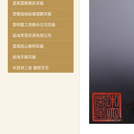
雲南雲縣惠民茶廠
西雙版納勐養國艷茶廠
黎明農工商聯合公司茶廠
勐海青雲茶業有限公司
雲南西山春明茶廠
勐海天緣茶廠
米其林三星 馥郁芬芳