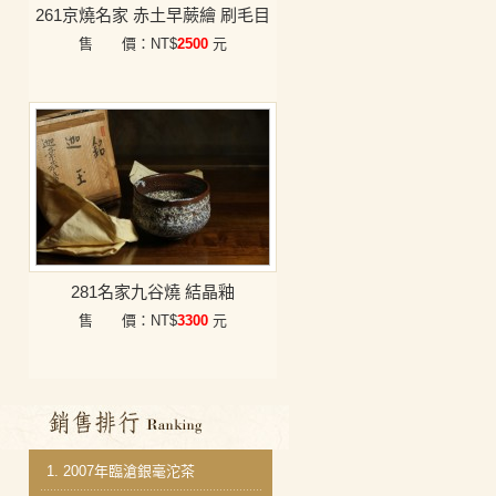
261京燒名家 赤土早蕨繪 刷毛目
售 價：NT$
2500
元
281名家九谷燒 結晶釉
售 價：NT$
3300
元
銷售排行
1.
2007年臨滄銀毫沱茶