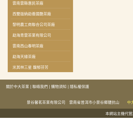
雲南雲縣惠民茶廠
西雙版納勐養國艷茶廠
黎明農工商聯合公司茶廠
勐海青雲茶業有限公司
雲南西山春明茶廠
勐海天緣茶廠
米其林三星 馥郁芬芳
關於中大茶業
|
聯絡我們
|
購物須知
|
隱私權保護
景谷馨茗茶業有限公司 雲南省普洱市小景谷鄉籠抗山
中
本網站主機代管於捕夢