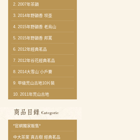
2.
2007年茶韻
3.
2014年野韻香 坝歪
4.
2015年野韻香 老烏山
5.
2015年野韻香 邦罵
6.
2012年經典茗品
7.
2012年谷花經典茗品
8.
2014大雪山˙小戶賽
9.
甲級荒山古地10片裝
10.
2011年荒山古地
商品分類目錄
*官網獨家販售*
中大茶業˙真古樹 經典茗品